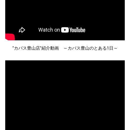
"カパス豊山店"紹介動画 ～カパス豊山のとある1日～