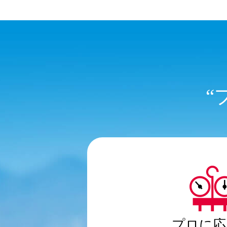
“
プロに応