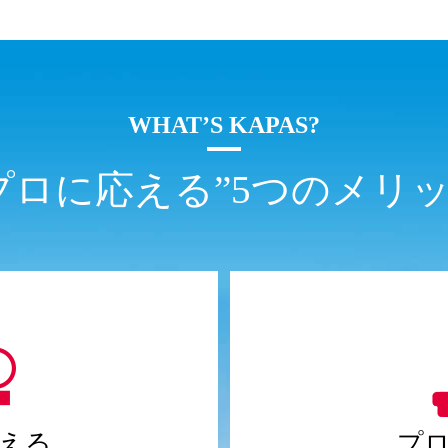
WHAT’S KAPAS?
プロに応える”5つのメリ
える
プ