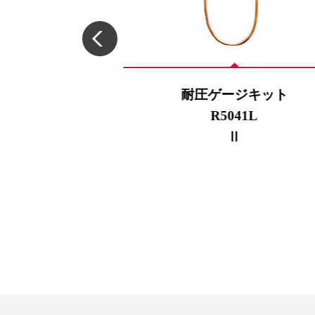
キーパー
耐圧ゲージキット
P-1
R5041L
Ⅱ