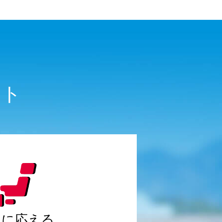
ット
ロに応える